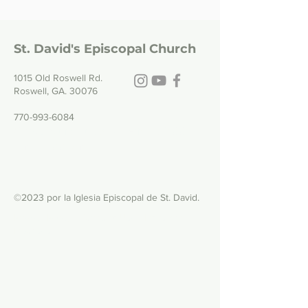
St. David's Episcopal Church
1015 Old Roswell Rd.
Roswell, GA. 30076
770-993-6084
Office hours: Tuesday - Friday, 9:00
a.m. - 5:00 p.m.
©2023 por la Iglesia Episcopal de St. David.
Privacy Policy
|
Terms of Use
|
Links and
Licenses