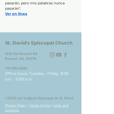
pasarán, pero mis palabras nunca 
pasarán".
Ver en linea
St. David's Episcopal Church
1015 Old Roswell Rd.
Roswell, GA. 30076
770-993-6084
Office hours: Tuesday - Friday, 9:00
a.m. - 5:00 p.m.
©2023 por la Iglesia Episcopal de St. David.
Privacy Policy
|
Terms of Use
|
Links and
Licenses